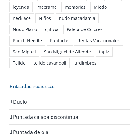
leyenda
macramé
memorias
Miedo
necklace
Niños
nudo macadamia
Nudo Plano
ojibwa
Paleta de Colores
Punch Needle
Puntadas
Rentas Vacacionales
San Miguel
San Miguel de Allende
tapiz
Tejido
tejido cavandoli
urdimbres
Entradas recientes
Duelo
Puntada calada discontinua
Puntada de ojal