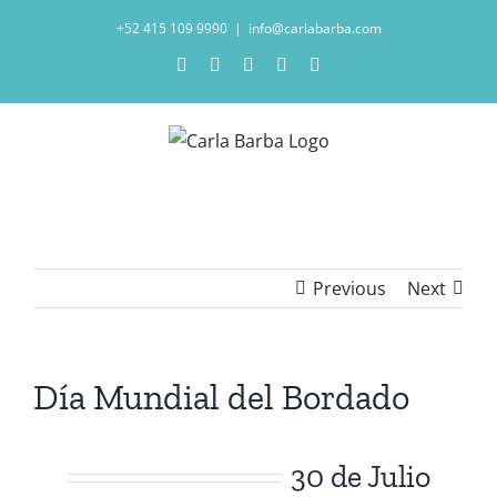
Skip
+52 415 109 9990
|
info@carlabarba.com
to
Instagram
Facebook
Pinterest
LinkedIn
Email
content
Previous
Next
Día Mundial del Bordado
30 de Julio