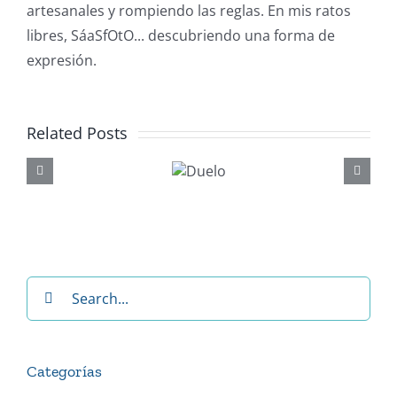
artesanales y rompiendo las reglas. En mis ratos
libres, SáaSfOtO... descubriendo una forma de
expresión.
Related Posts
Punt
cala
Duelo
discon
Search
for:
Categorías