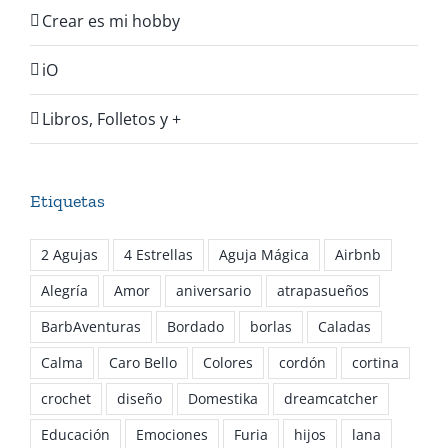
Crear es mi hobby
iO
Libros, Folletos y +
Etiquetas
2 Agujas
4 Estrellas
Aguja Mágica
Airbnb
Alegría
Amor
aniversario
atrapasueños
BarbAventuras
Bordado
borlas
Caladas
Calma
Caro Bello
Colores
cordón
cortina
crochet
diseño
Domestika
dreamcatcher
Educación
Emociones
Furia
hijos
lana