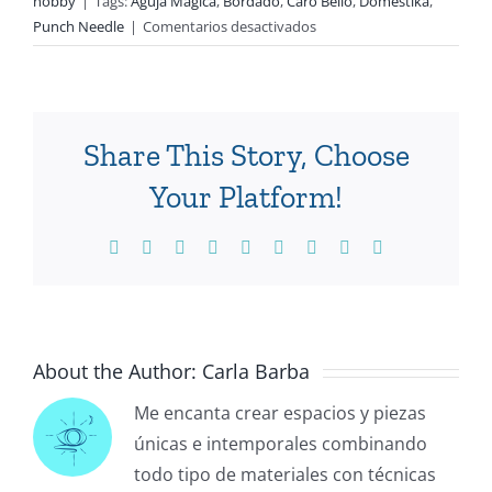
hobby
|
Tags:
Aguja Mágica
,
Bordado
,
Caro Bello
,
Domestika
,
en
Punch Needle
|
Comentarios desactivados
Día
Mundial
del
Bordado
Share This Story, Choose
Your Platform!
Facebook
X
Reddit
LinkedIn
WhatsApp
Tumblr
Pinterest
Vk
Email
About the Author:
Carla Barba
Me encanta crear espacios y piezas
únicas e intemporales combinando
todo tipo de materiales con técnicas