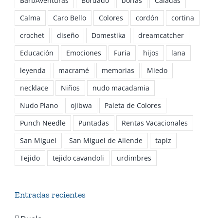
BarbAventuras
Bordado
borlas
Caladas
Calma
Caro Bello
Colores
cordón
cortina
crochet
diseño
Domestika
dreamcatcher
Educación
Emociones
Furia
hijos
lana
leyenda
macramé
memorias
Miedo
necklace
Niños
nudo macadamia
Nudo Plano
ojibwa
Paleta de Colores
Punch Needle
Puntadas
Rentas Vacacionales
San Miguel
San Miguel de Allende
tapiz
Tejido
tejido cavandoli
urdimbres
Entradas recientes