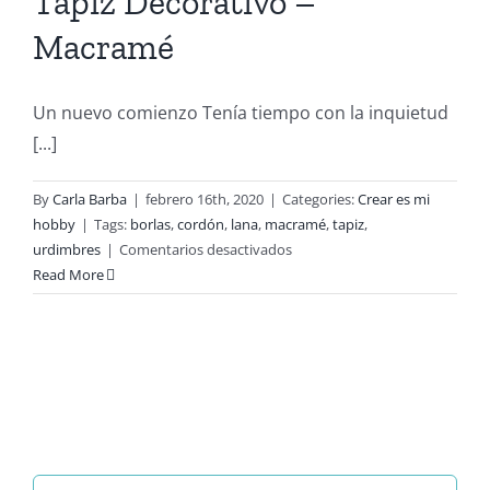
Tapiz Decorativo –
Macramé
Un nuevo comienzo Tenía tiempo con la inquietud
[...]
By
Carla Barba
|
febrero 16th, 2020
|
Categories:
Crear es mi
hobby
|
Tags:
borlas
,
cordón
,
lana
,
macramé
,
tapiz
,
en
urdimbres
|
Comentarios desactivados
Tapiz
Read More
Decorativo
–
Macramé
Search