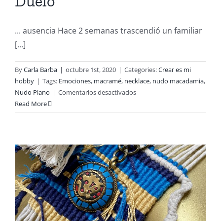
Duelo
... ausencia Hace 2 semanas trascendió un familiar
[...]
By
Carla Barba
|
octubre 1st, 2020
|
Categories:
Crear es mi
hobby
|
Tags:
Emociones
,
macramé
,
necklace
,
nudo macadamia
,
en
Nudo Plano
|
Comentarios desactivados
Duelo
Read More