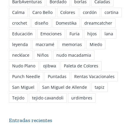
BarbAventuras
Bordado
borlas
Caladas
Calma
Caro Bello
Colores
cordón
cortina
crochet
diseño
Domestika
dreamcatcher
Educación
Emociones
Furia
hijos
lana
leyenda
macramé
memorias
Miedo
necklace
Niños
nudo macadamia
Nudo Plano
ojibwa
Paleta de Colores
Punch Needle
Puntadas
Rentas Vacacionales
San Miguel
San Miguel de Allende
tapiz
Tejido
tejido cavandoli
urdimbres
Entradas recientes