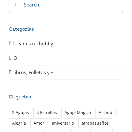
Search
for:
Categorías
Crear es mi hobby
iO
Libros, Folletos y +
Etiquetas
2 Agujas
4 Estrellas
Aguja Mágica
Airbnb
Alegría
Amor
aniversario
atrapasueños