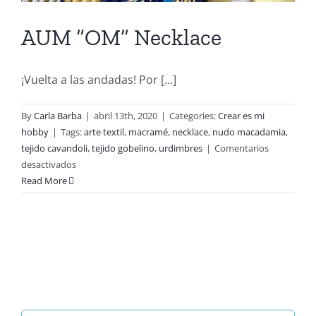
AUM “OM” Necklace
¡Vuelta a las andadas! Por [...]
By
Carla Barba
|
abril 13th, 2020
|
Categories:
Crear es mi
hobby
|
Tags:
arte textil
,
macramé
,
necklace
,
nudo macadamia
,
tejido cavandoli
,
tejido gobelino
,
urdimbres
|
Comentarios
en
desactivados
AUM
Read More
“OM”
Necklace