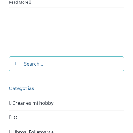
Tapiz
Read More
Decorativo
–
Macramé
Search
for:
Categorías
Crear es mi hobby
iO
Libros, Folletos y +