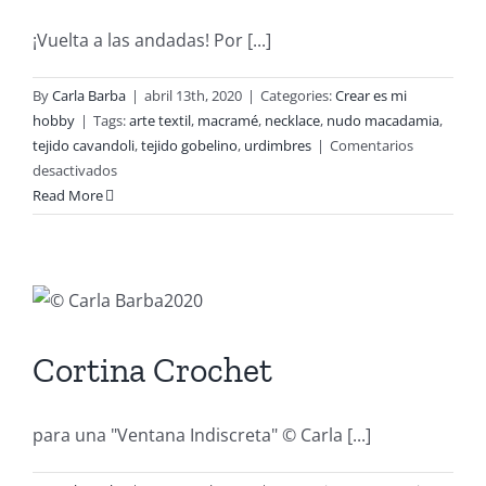
¡Vuelta a las andadas! Por [...]
By
Carla Barba
|
abril 13th, 2020
|
Categories:
Crear es mi
hobby
|
Tags:
arte textil
,
macramé
,
necklace
,
nudo macadamia
,
tejido cavandoli
,
tejido gobelino
,
urdimbres
|
Comentarios
en
desactivados
AUM
Read More
“OM”
Necklace
Cortina Crochet
para una "Ventana Indiscreta" © Carla [...]