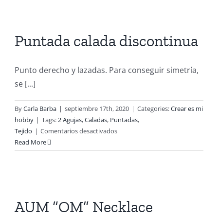
Puntada calada discontinua
Punto derecho y lazadas. Para conseguir simetría,
se [...]
By
Carla Barba
|
septiembre 17th, 2020
|
Categories:
Crear es mi
hobby
|
Tags:
2 Agujas
,
Caladas
,
Puntadas
,
en
Tejido
|
Comentarios desactivados
Puntada
Read More
calada
discontinua
AUM “OM” Necklace