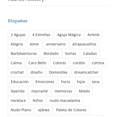
Etiquetas
2 Agujas
4 Estrellas
Aguja Mágica
Airbnb
Alegría
Amor
aniversario
atrapasueños
BarbAventuras
Bordado
borlas
Caladas
Calma
Caro Bello
Colores
cordón
cortina
crochet
diseño
Domestika
dreamcatcher
Educación
Emociones
Furia
hijos
lana
leyenda
macramé
memorias
Miedo
necklace
Niños
nudo macadamia
Nudo Plano
ojibwa
Paleta de Colores