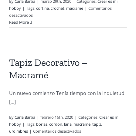
By
Carla Barba
|
marzo 29th, 2020
|
Categories:
Crear es mi
hobby
|
Tags:
cortina
,
crochet
,
macramé
|
Comentarios
en
desactivados
Cortina
Read More
Crochet
Tapiz Decorativo –
Macramé
Un nuevo comienzo Tenía tiempo con la inquietud
[...]
By
Carla Barba
|
febrero 16th, 2020
|
Categories:
Crear es mi
hobby
|
Tags:
borlas
,
cordón
,
lana
,
macramé
,
tapiz
,
en
urdimbres
|
Comentarios desactivados